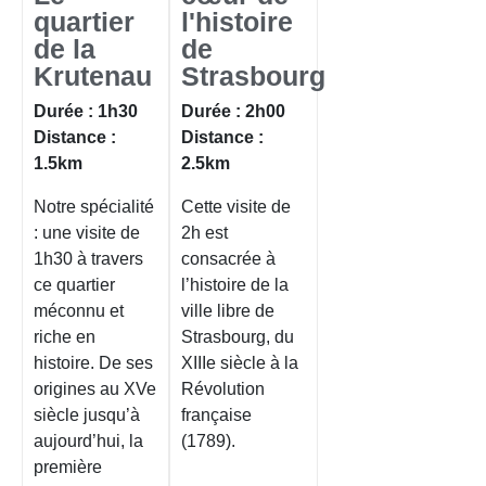
quartier
l'histoire
de la
de
Krutenau
Strasbourg
Durée : 1h30
Durée : 2h00
Distance :
Distance :
1.5km
2.5km
Notre spécialité
Cette visite de
: une visite de
2h est
1h30 à travers
consacrée à
ce quartier
l’histoire de la
méconnu et
ville libre de
riche en
Strasbourg, du
histoire. De ses
XIIIe siècle à la
origines au XVe
Révolution
siècle jusqu’à
française
aujourd’hui, la
(1789).
première